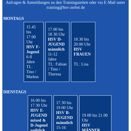
Anfragen & Anmeldungen zu den Trainingszeiten oder via E-Mail unter
training@hsv-zerbst.de
MONTAGS
15.45
17.00 bis
bis
18.30 Uhr
17.00
HSV D-
18.30 bis
Uhr
JUGEND
20.00 Uhr
HSV F-
männlich
HSV
Jugend
11-12
FRAUEN
6-8
Jahre
Jahre
TL: Fabian
TL: Lisa
TL:
/ Tino /
Tino /
Theresa
Markus
DIENSTAGS
16.00 bis
17.30 bis
17.30 Uhr
19.00 Uhr
HSV E-
HSV B-
JUGEND
19.00 bis 21.00
JUGEND
mixed &
Uhr
männlich
D-Jugend
HSV
15-16
weiblich
MÄNNER