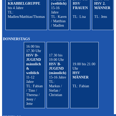
KRABBELGRUPPE
(weiblich)
HSV
HSV 2.
bis 4 Jahre
15-16
FRAUEN
MÄNNER
TL:
Jahre
Madlen/Matthias/Thomas
TL: Karen
TL: Lisa
TL: Jens
/ Matthias
/ Madlen
DONNERSTAGS
16.00 bis
17.30 Uhr
HSV D-
17.30 bis
JUGEND
19.00 Uhr
männlich
HSV B-
19.00 bis 21.00
&
JUGEND
Uhr
weiblich
(männlich)
HSV
11-12
15-16 Jahre
MÄNNER
Jahre
TL:
TL: Fabian
Markus /
TL: Fabian
/ Tino /
Stefan /
Theresa /
Christian
Jessy /
Jette